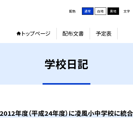
配色
通常
白地
黒地
文字
トップページ
配布文書
予定表
学校日記
2012年度（平成24年度）に凌風小中学校に統