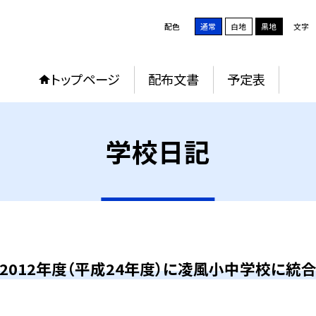
配色
通常
白地
黒地
文字
トップページ
配布文書
予定表
学校日記
2012年度（平成24年度）に凌風小中学校に統