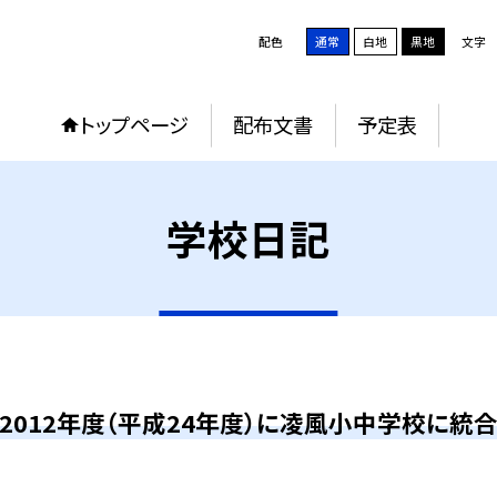
配色
通常
白地
黒地
文字
トップページ
配布文書
予定表
学校日記
2012年度（平成24年度）に凌風小中学校に統