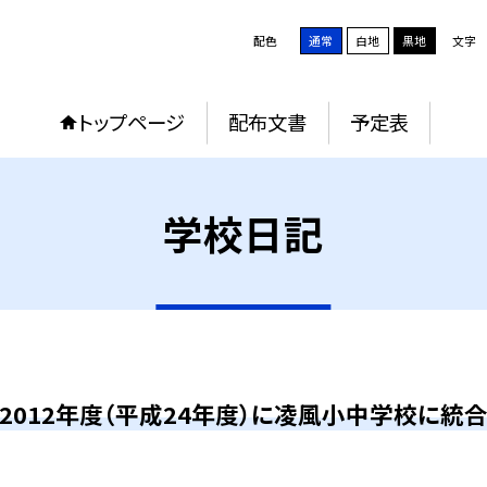
配色
通常
白地
黒地
文字
トップページ
配布文書
予定表
学校日記
2012年度（平成24年度）に凌風小中学校に統