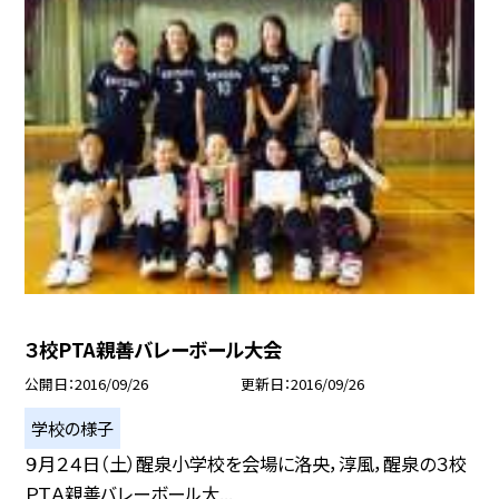
３校PTA親善バレーボール大会
公開日
2016/09/26
更新日
2016/09/26
学校の様子
９月２４日（土）醒泉小学校を会場に洛央，淳風，醒泉の３校
ＰＴＡ親善バレーボール大...