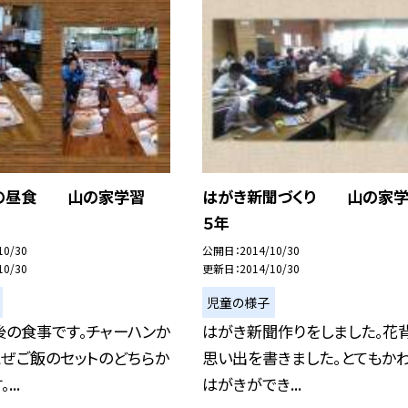
での昼食 山の家学習
はがき新聞づくり 山の家
５年
10/30
公開日
2014/10/30
10/30
更新日
2014/10/30
児童の様子
後の食事です。チャーハンか
はがき新聞作りをしました。花
混ぜご飯のセットのどちらか
思い出を書きました。とてもか
..
はがきができ...