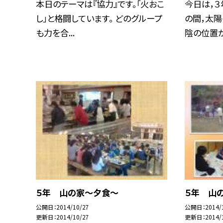
本日のテーマは『協力』です。「火おこ
今日は，３
し」と格闘しています。 どのグループ
の間，太陽
も力を合...
陰の位置が太
５年 山の家〜夕食〜
５年 山
公開日
2014/10/27
公開日
2014/
更新日
2014/10/27
更新日
2014/