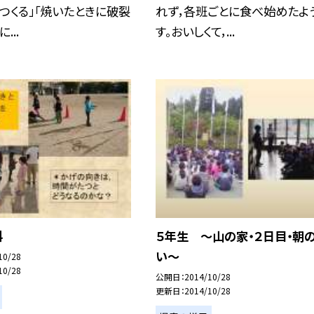
つくる」「焼いたときに破裂
れず，各班ごとに食べ始めたよ
...
す。おいしくて，...
科
５年生 〜山の家・２日目・朝
い〜
10/28
10/28
公開日
2014/10/28
更新日
2014/10/28