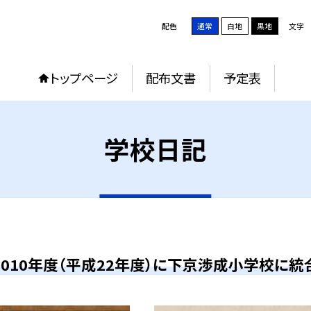
配色
通常
白地
黒地
文字
トップページ
配布文書
予定表
学校日記
2010年度（平成22年度）に下京渉成小学校に統