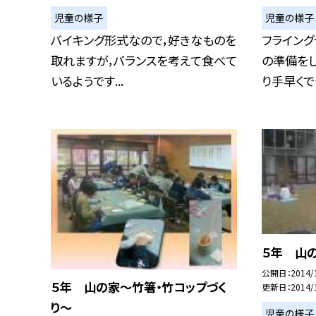
児童の様子
児童の様子
バイキング形式なので，好きなものを
フライング
取れますが，バランスを考えて食べて
の準備をし
いるようです...
り手早くでき
５年 山
公開日
2014/
５年 山の家〜竹箸・竹コップづく
更新日
2014/
り〜
児童の様子