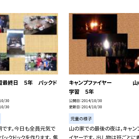
習最終日 ５年 パックド
キャンプファイヤー 山
学習 ５年
10/30
公開日
2014/10/30
10/30
更新日
2014/10/30
児童の様子
朝です。今日も全員元気で
山の家での最後の夜は，キャン
パックドックを作ります。 焦
イヤーです。 出し物は班ごとに