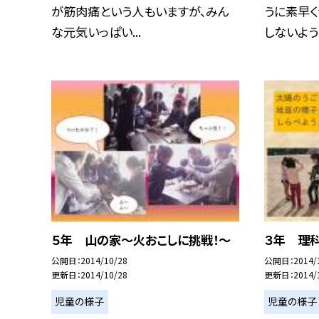
が筋肉痛という人もいますが、みん
うに素早く
な元気いっぱい...
しないように
５年 山の家〜火おこしに挑戦！〜
３年 理
公開日
2014/10/28
公開日
2014/
更新日
2014/10/28
更新日
2014/
児童の様子
児童の様子