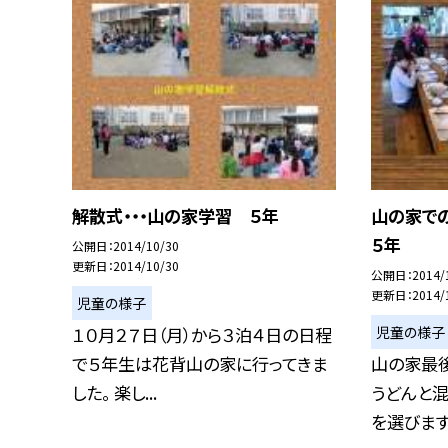
解散式・・・山の家学習 ５年
山の家
５年
公開日
2014/10/30
更新日
2014/10/30
公開日
2014/
更新日
2014/
児童の様子
児童の様子
１０月２７日（月）から３泊４日の日程
で５年生は花背山の家に行ってきま
山の家最
した。 楽し...
うどんと
を選びます。.