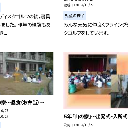
更新日
2014/10/27
児童の様子
ディスクゴルフの後，寝具
ました。 昨年の経験もあ
みんな元気に仲良くフライング
...
クゴルフをしています。
の家〜昼食（お弁当）〜
10/27
５年「山の家」〜出発式・入所式
10/27
公開日
2014/10/27