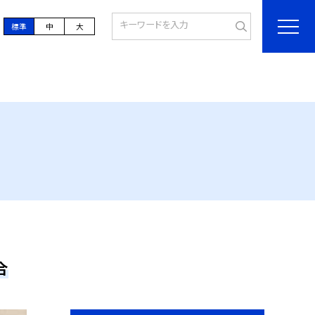
標準
中
大
合