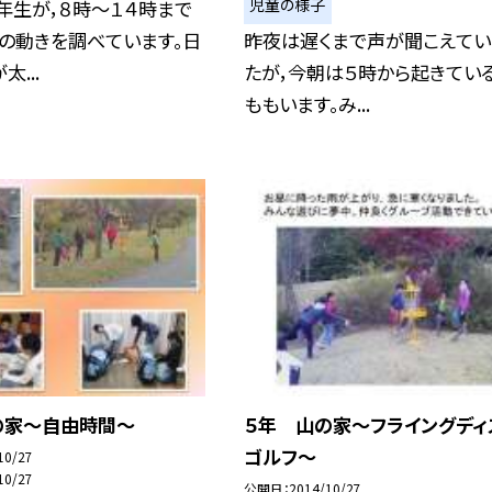
児童の様子
年生が，８時〜１４時まで
の動きを調べています。日
昨夜は遅くまで声が聞こえてい
...
たが，今朝は５時から起きてい
ももいます。み...
の家〜自由時間〜
５年 山の家〜フライングディ
ゴルフ〜
10/27
10/27
公開日
2014/10/27