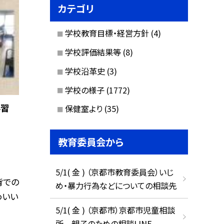
カテゴリ
学校教育目標・経営方針
(4)
学校評価結果等
(8)
学校沿革史
(3)
学校の様子
(1772)
学習
保健室より
(35)
教育委員会から
5/1( 金 ) （京都市教育委員会）いじ
背での
め・暴力行為などについての相談先
わいい
5/1( 金 ) （京都市）京都市児童相談
所 親子のための相談LINE