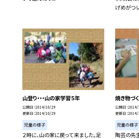
げめがつい.
山登り・・・山の家学習５年
焼き物づく
公開日
2014/10/29
公開日
2014/
更新日
2014/10/29
更新日
2014/
児童の様子
児童の様子
２時に、山の家に戻って来ました。足
陶芸の先