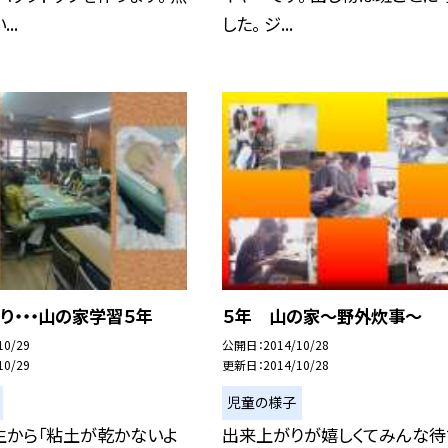
..
した。 ジ...
り・・・山の家学習５年
５年 山の家〜野外炊事〜
10/29
公開日
2014/10/28
10/29
更新日
2014/10/28
児童の様子
生から「粘土が乾かないよ
出来上がりが嬉しくてみんな待