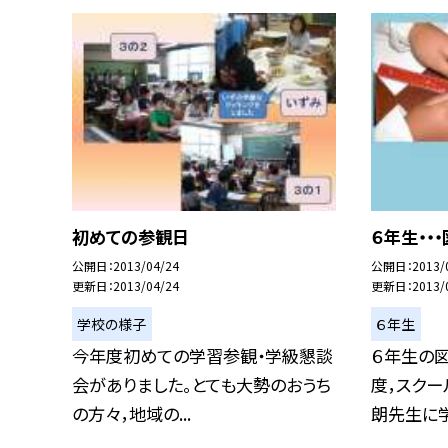
初めての参観日
６年生・・
公開日
2013/04/24
公開日
2013/
更新日
2013/04/24
更新日
2013/
学校の様子
６年生
今年度初めての学習参観・学級懇談
６年生の
会がありました。とても大勢のおうち
度，スク
の方々，地域の...
朗先生に学