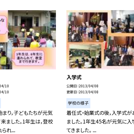
入学式
04/10
公開日
2013/04/08
04/10
更新日
2013/04/08
学校の様子
始まり，子どもたちが元気
着任式・始業式の後，入学式が
来ました。1年生は，登校
ました。1年生45名が元気に入
れ...
てきました。 ...