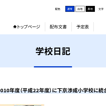
配色
通常
白地
黒地
文字
トップページ
配布文書
予定表
学校日記
2010年度（平成22年度）に下京渉成小学校に統