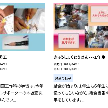
・図工
きゅうしょくとうばん・・・１年生
04/18
公開日
2013/04/16
04/18
更新日
2013/04/16
児童の様子
図画工作科の学習は，今年
給食が始まり，１年生も６年生
ールサポーターの木坂宏次
伝ってもらいながら，給食当番
んでい...
事をしています。...