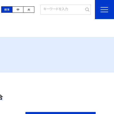
標準
中
大
合