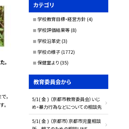
カテゴリ
学校教育目標・経営方針
(4)
学校評価結果等
(8)
学校沿革史
(3)
学校の様子
(1772)
た。
保健室より
(35)
教育委員会から
まで，
5/1( 金 ) （京都市教育委員会）いじ
す。
め・暴力行為などについての相談先
5/1( 金 ) （京都市）京都市児童相談
所 親子のための相談LINE