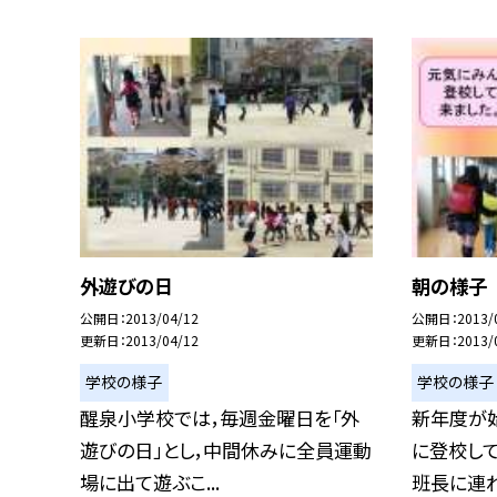
外遊びの日
朝の様子
公開日
2013/04/12
公開日
2013/
更新日
2013/04/12
更新日
2013/
学校の様子
学校の様子
醒泉小学校では，毎週金曜日を「外
新年度が
遊びの日」とし，中間休みに全員運動
に登校して
場に出て遊ぶこ...
班長に連れら