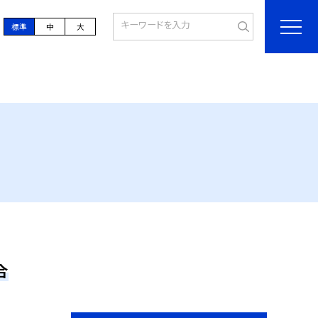
標準
中
大
合