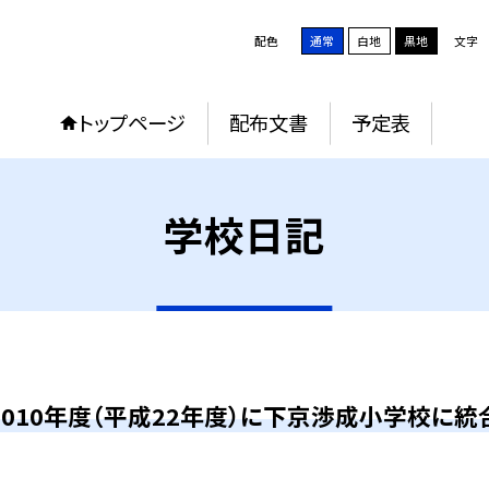
配色
通常
白地
黒地
文字
トップページ
配布文書
予定表
学校日記
2010年度（平成22年度）に下京渉成小学校に統