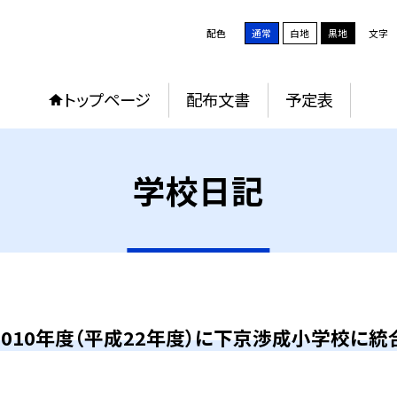
配色
通常
白地
黒地
文字
トップページ
配布文書
予定表
学校日記
2010年度（平成22年度）に下京渉成小学校に統