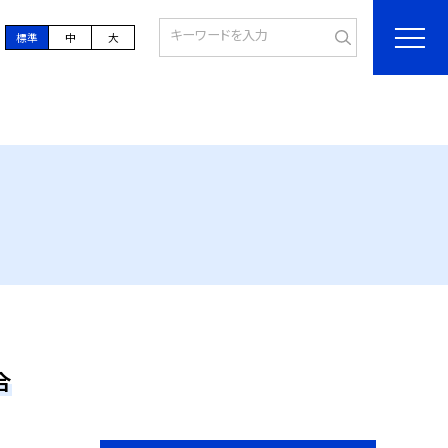
標準
中
大
合