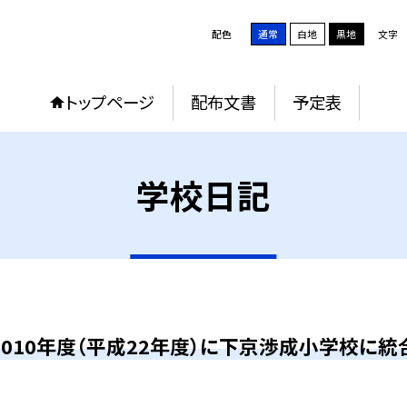
配色
通常
白地
黒地
文字
トップページ
配布文書
予定表
学校日記
2010年度（平成22年度）に下京渉成小学校に統