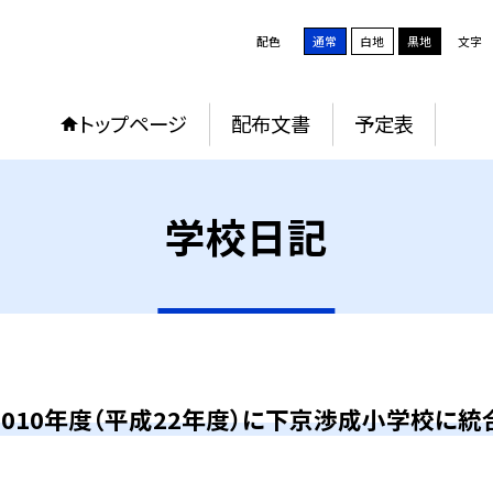
配色
通常
白地
黒地
文字
トップページ
配布文書
予定表
学校日記
2010年度（平成22年度）に下京渉成小学校に統