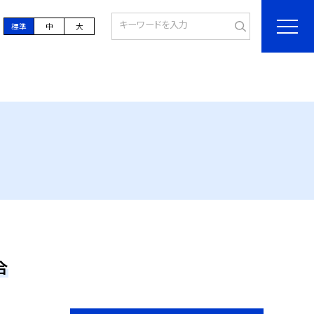
標準
中
大
合