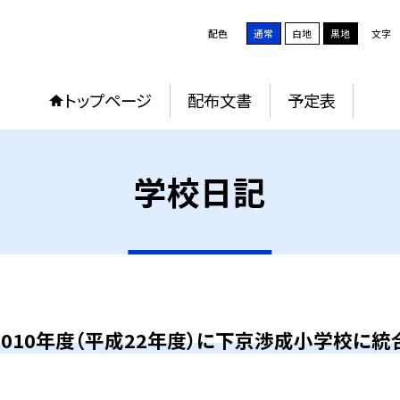
配色
通常
白地
黒地
文字
トップページ
配布文書
予定表
学校日記
2010年度（平成22年度）に下京渉成小学校に統