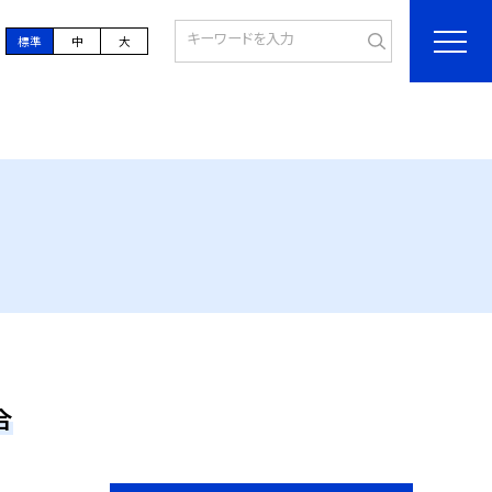
標準
中
大
合