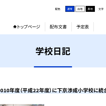
配色
通常
白地
黒地
文字
トップページ
配布文書
予定表
学校日記
2010年度（平成22年度）に下京渉成小学校に統