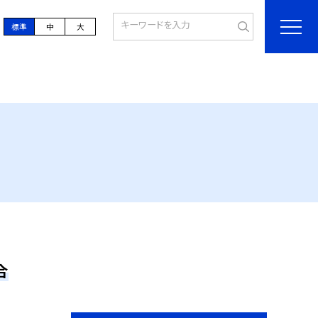
標準
中
大
合