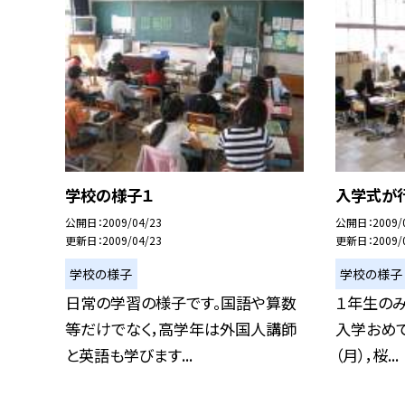
学校の様子１
入学式が
公開日
2009/04/23
公開日
2009/
更新日
2009/04/23
更新日
2009/
学校の様子
学校の様子
日常の学習の様子です。国語や算数
１年生のみ
等だけでなく，高学年は外国人講師
入学おめで
と英語も学びます...
（月），桜...