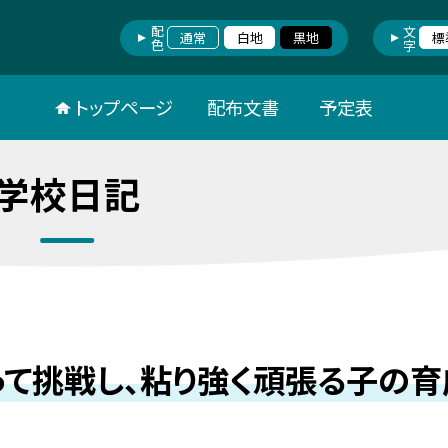
配色
文字
通常
白地
黒地
標
トップページ
配布文書
予定表
学校日記
て挑戦し、粘り強く頑張る子の育