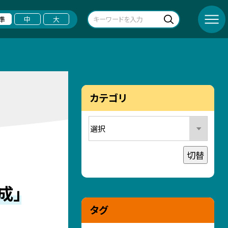
準
中
大
カテゴリ
切替
成」
タグ