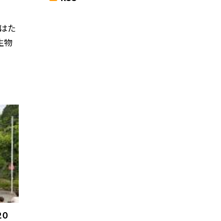
とはた
生物
２０