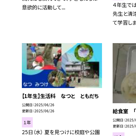
４年生で
意欲的に活動して...
先生と清
て学習しまし
【1年生】生活科 なつと ともだち
公開日
2025/06/26
給食室 「
更新日
2025/06/26
公開日
2025/
１年
更新日
2025/
25日（水） 夏を見つけに校庭や公園