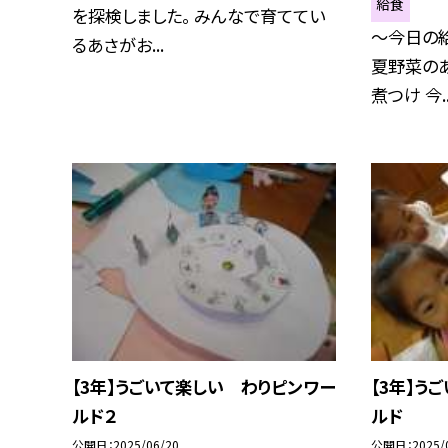
給食
を探検しました。 みんなで育ててい
〜今日の給
るあさがお...
夏野菜の
煮つけ 今..
【3年】うごいて楽しい わりピンワー
【3年】う
ルド２
ルド
公開日
2025/06/20
公開日
2025/