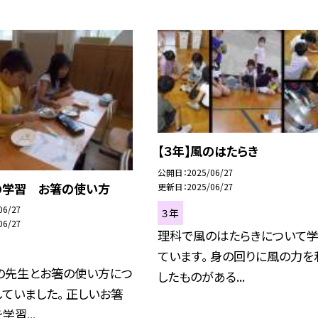
【３年】風のはたらき
公開日
2025/06/27
食の学習 お箸の使い方
更新日
2025/06/27
06/27
３年
06/27
理科で風のはたらきについて学
ています。 身の回りに風の力を
の先生とお箸の使い方につ
したものがある...
ていました。 正しいお箸
習...