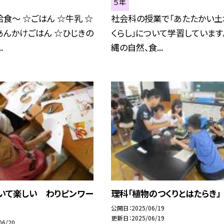
５年
食〜 ☆ごはん ☆牛乳 ☆
社会科の授業で「あたたかい土
あんかけごはん ☆ひじきの
くらし」について学習しています。
.
縄の自然、食...
ごいて楽しい わりピンワー
理科「植物のつくりとはたらき」
公開日
2025/06/19
更新日
2025/06/19
06/20