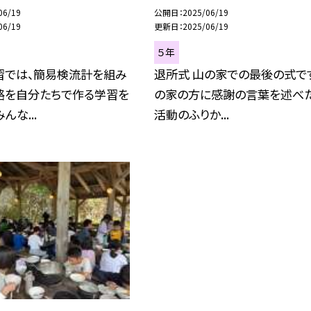
06/19
公開日
2025/06/19
06/19
更新日
2025/06/19
５年
習では、簡易検流計を組み
退所式 山の家での最後の式です
路を自分たちで作る学習を
の家の方に感謝の言葉を述べた
んな...
活動のふりか...