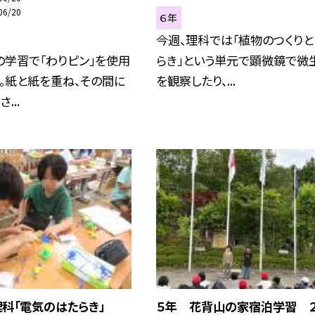
06/20
６年
今週、理科では「植物のつくり
学習で「わりピン」を使用
らき」という単元で顕微鏡で微
。紙と紙を重ね、その間に
を観察したり、...
...
理科「電気のはたらき」
５年 花背山の家宿泊学習 