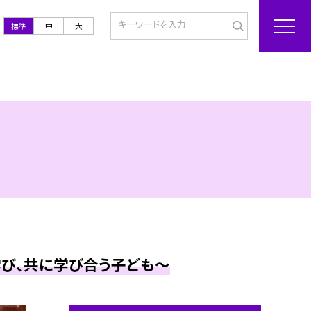
標準
中
大
学び、共に学び合う子ども～