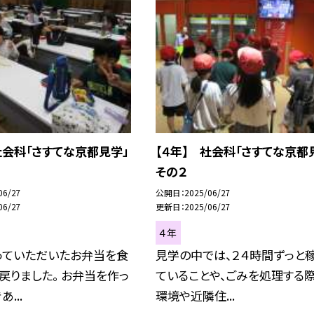
社会科「さすてな京都見学」
【４年】 社会科「さすてな京都
その２
06/27
公開日
2025/06/27
06/27
更新日
2025/06/27
４年
っていただいたお弁当を食
見学の中では、２４時間ずっと
戻りました。 お弁当を作っ
ていることや、ごみを処理する
...
環境や近隣住...