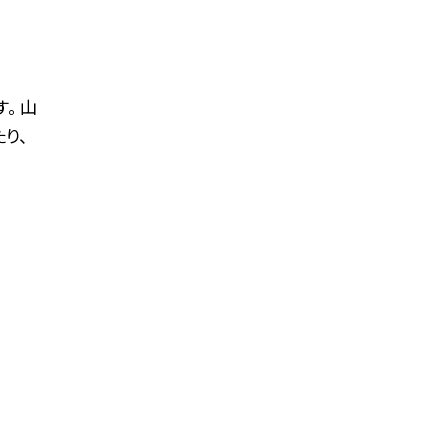
。 山
り、