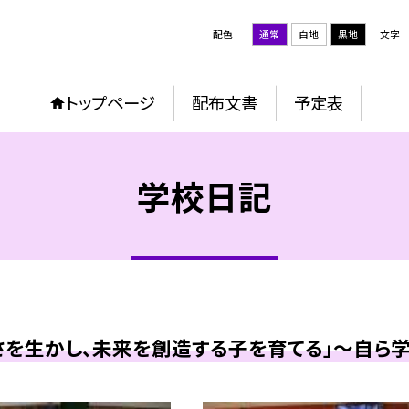
配色
通常
白地
黒地
文字
トップページ
配布文書
予定表
学校日記
を生かし、未来を創造する子を育てる」～自ら