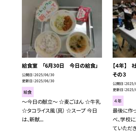
給食室 「6月30日 今日の給食」
【４年】 
その３
公開日
2025/06/30
更新日
2025/06/30
公開日
2025/
更新日
2025/
給食
４年
〜今日の献立〜 ☆麦ごはん ☆牛乳
☆タコライス風（具） ☆スープ 今日
最後に作
は、新献...
べ、学校に
ていただきあ