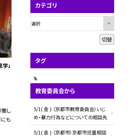
カテゴリ
切替
タグ
見学」
教育委員会から
5/1( 金 ) （京都市教育委員会）いじ
稼働し
め・暴力行為などについての相談先
際にも
5/1( 金 ) （京都市）京都市児童相談