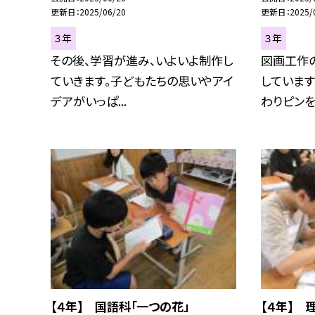
更新日
2025/06/20
更新日
2025/
３年
３年
その後、学習が進み、いよいよ制作し
図画工作の
ていきます。子どもたちの思いやアイ
しています
デアがいっぱ...
わりピンをさ
【４年】 国語科「一つの花」
【４年】 