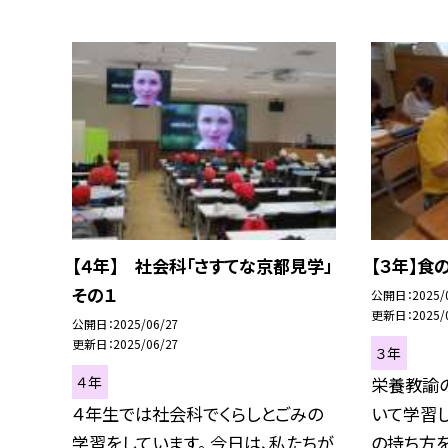
【４年】 社会科「さすてな京都見学」
【３年】
その１
公開日
2025/
更新日
2025/
公開日
2025/06/27
更新日
2025/06/27
３年
４年
栄養教諭
４年生では社会科でくらしとごみの
いて学習し
学習をしています。 今日は、私たちが
の持ち方を学