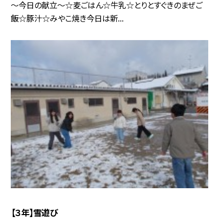
～今日の献立～☆麦ごはん☆牛乳☆とりとすぐきのまぜご
飯☆豚汁☆みやこ焼き今日は新...
【３年】雪遊び