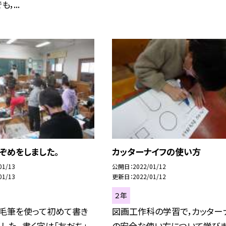
，...
きぞめをしました。
カッターナイフの使い方
01/13
公開日
2022/01/12
01/13
更新日
2022/01/12
２年
は毛筆を使って初めて書き
図画工作科の学習で，カッター
した。 書く字は「友だち」
の安全な使い方について学び