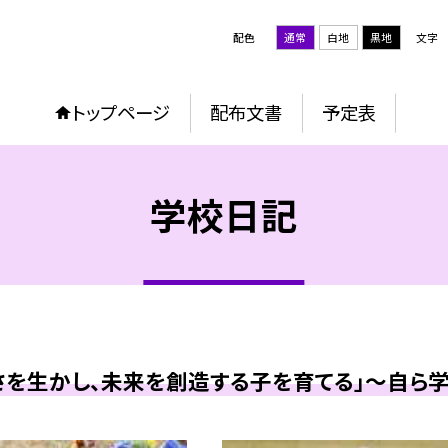
配色
通常
白地
黒地
文字
トップページ
配布文書
予定表
学校日記
を生かし、未来を創造する子を育てる」～自ら