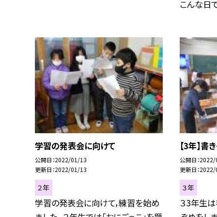
こんな日でも
学習の発表会に向けて
【3年】書
公開日
2022/01/13
公開日
2022/
更新日
2022/01/13
更新日
2022/
２年
３年
学習の発表会に向けて，練習を始め
３3年生
ました。 ２年生では「おにごっこ」を題
ぞめをしま