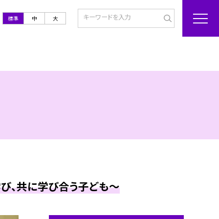
標準
中
大
学び、共に学び合う子ども～