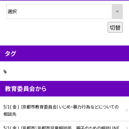
切替
タグ
教育委員会から
5/1( 金 ) （京都市教育委員会）いじめ・暴力行為などについての
相談先
5/1( 金 ) （京都市）京都市児童相談所 親子のための相談LINE