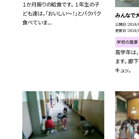
１か月振りの給食です。 １年生の子
ども達は，「おいしい〜！」とパクパク
みんなで
食べていま...
公開日
2016/
更新日
2016/
学校の風景
高学年は
ます。 廊
キュッ。