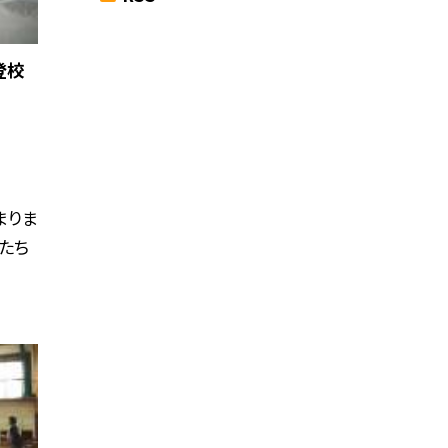
登校
まりま
たち