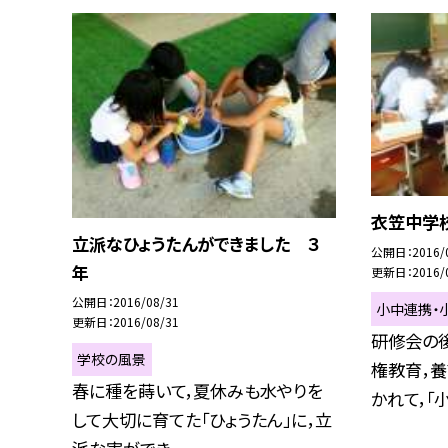
衣笠中学
立派なひょうたんができました ３
公開日
2016/
年
更新日
2016/
公開日
2016/08/31
小中連携・
更新日
2016/08/31
研修会の後
学校の風景
権教育，
春に種を蒔いて，夏休みも水やりを
かれて，「小.
して大切に育てた「ひょうたん」に，立