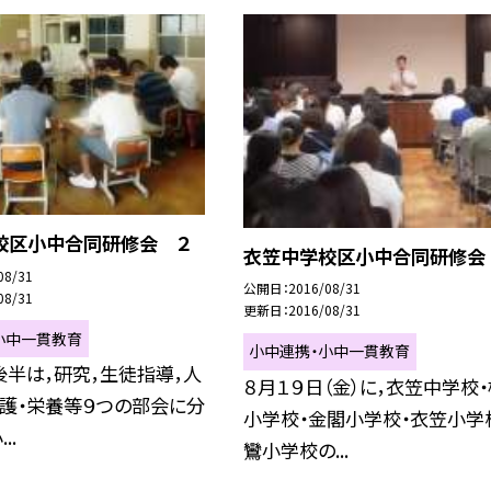
校区小中合同研修会 ２
衣笠中学校区小中合同研修会
08/31
公開日
2016/08/31
08/31
更新日
2016/08/31
小中一貫教育
小中連携・小中一貫教育
半は，研究，生徒指導，人
８月１９日（金）に，衣笠中学校
養護・栄養等９つの部会に分
小学校・金閣小学校・衣笠小学
..
鸞小学校の...