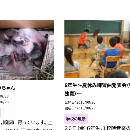
6年生〜夏休み練習曲発表会（
赤ちゃん
独奏）〜
08/28
08/28
公開日
2016/08/26
更新日
2016/08/26
学校の風景
，順調に育っています。 上
２６日（金）６年生，１校時音楽