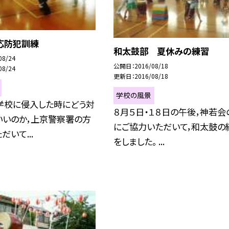
応防犯訓練
和太鼓部 夏休みの練習
08/24
公開日
2016/08/18
08/24
更新日
2016/08/18
学校の風景
学校に侵入した時にどう対
８月５日・１８日の午後，神若会
いいのか，上京警察署の方
にご協力いただいて，和太鼓の
だいて...
をしました。 ...