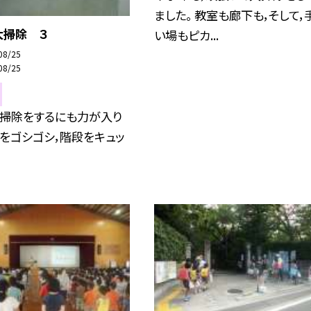
ました。 教室も廊下も，そして，
大掃除 ３
い場もピカ...
08/25
08/25
，掃除をするにも力が入り
下をゴシゴシ，階段をキュッ