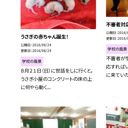
不審者対
公開日
2016/
うさぎの赤ちゃん誕生！
更新日
2016/
公開日
2016/08/24
学校の風景
更新日
2016/08/24
不審者が
学校の風景
応すれば
８月２１日（日）に世話をしに行くと，
に来ていた
うさぎ小屋のコンクリートの床の上
に何やら動く...