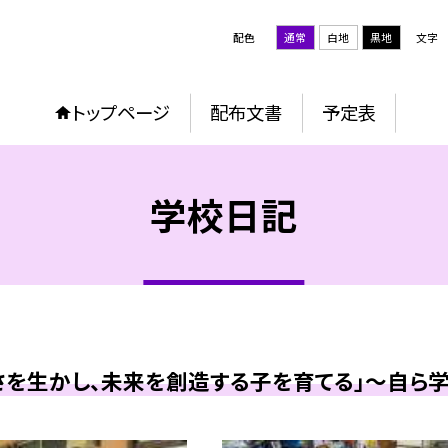
配色
通常
白地
黒地
文字
トップページ
配布文書
予定表
学校日記
を生かし、未来を創造する子を育てる」～自ら