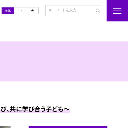
標準
中
大
学び、共に学び合う子ども～