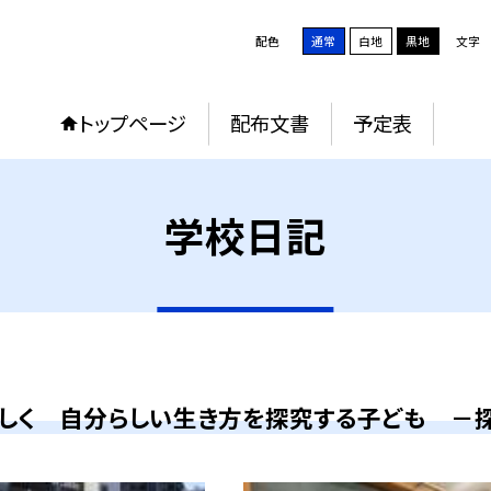
配色
通常
白地
黒地
文字
トップページ
配布文書
予定表
学校日記
しく 自分らしい生き方を探究する子ども －