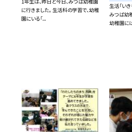
1年生は、昨日と今日、みつば幼稚園
生活「いき
に行きました。 生活科の学習で、幼稚
みつば幼稚
園にいる「...
幼稚園には.