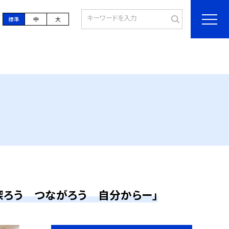
標準
中
大
探ろう つながろう 自分からー」