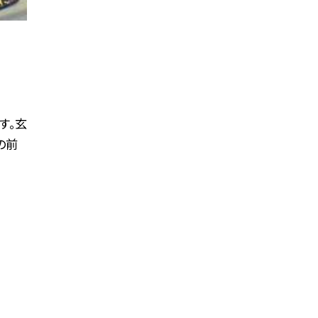
す。玄
の前