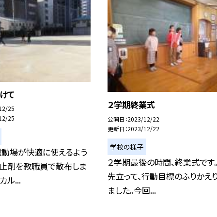
けて
２学期終業式
12/25
12/25
公開日
2023/12/22
更新日
2023/12/22
学校の様子
運動場が快適に使えるよう
２学期最後の時間、終業式です
防止剤を教職員で散布しま
先立って、行動目標のふりかえ
ル...
ました。今回...