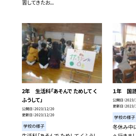
習してきたお...
2年 生活科「あそんで ためして く
１年 国語
ふうして」
公開日
2023/
更新日
2023/
公開日
2023/12/20
更新日
2023/12/20
学校の様子
学校の様子
冬休み中
生活科「あそんで ためして くふうし
へ行きまし