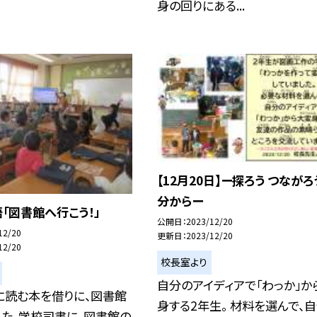
身の回りにある...
【12月20日】ー探ろう つながろ
分からー
「図書館へ行こう！」
公開日
2023/12/20
12/20
更新日
2023/12/20
12/20
校長室より
自分のアイディアで「わっか」か
に読む本を借りに、図書館
身する2年生。 材料を選んで、
た。学校司書に、図書館の