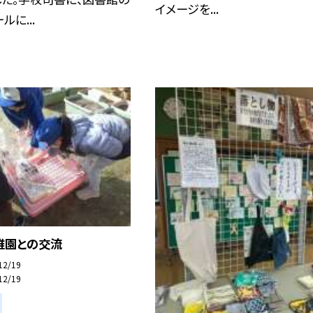
イメージを...
に...
稚園との交流
12/19
12/19