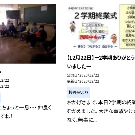
【12月22日】ー2学期ありがと
いましたー
み
公開日
2023/12/22
12/22
更新日
2023/12/22
12/22
校長室より
おかげさまで、本日2学期の終
ちょっと一息・・・ 仲良く
むかえました。 大きな事故やけ
すね！
なく、無事に...