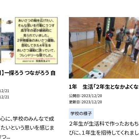
日】ー探ろう つながろう 自
1年 生活「２年生となかよくな
12/21
公開日
2023/12/20
12/21
更新日
2023/12/20
学校の様子
中心に、学校のみんなで成
２年生が生活科で作ったおもち
きたいという思いを感じま
びに、１年生を招待してくれまし
つ...