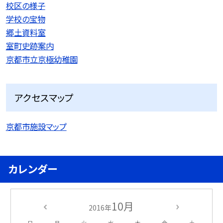
校区の様子
学校の宝物
郷土資料室
室町史跡案内
京都市立京極幼稚園
アクセスマップ
京都市施設マップ
カレンダー
10月
2016年
日
月
火
水
木
金
土