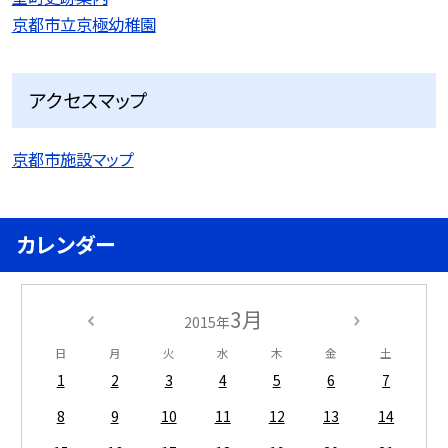
京都市立京極幼稚園
アクセスマップ
京都市施設マップ
カレンダー
3月
2015年
日
月
火
水
木
金
土
1
2
3
4
5
6
7
8
9
10
11
12
13
14