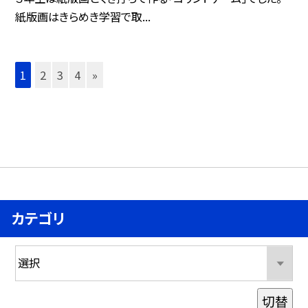
紙版画はきらめき学習で取...
1
2
3
4
»
カテゴリ
切替