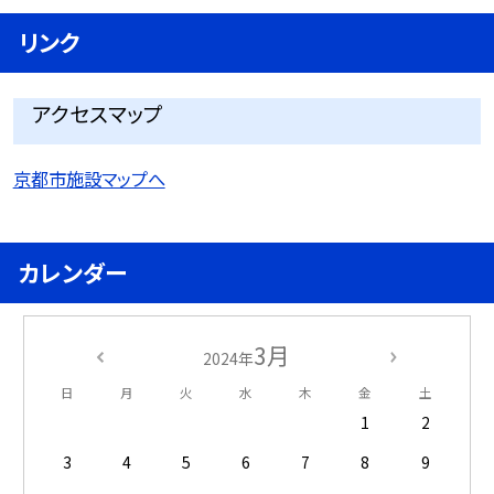
リンク
アクセスマップ
京都市施設マップへ
カレンダー
3月
2024年
日
月
火
水
木
金
土
1
2
3
4
5
6
7
8
9