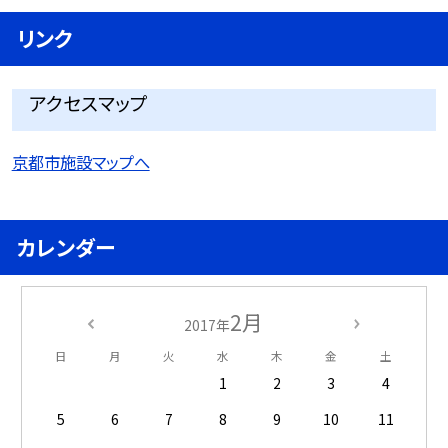
リンク
アクセスマップ
京都市施設マップへ
カレンダー
2月
2017年
日
月
火
水
木
金
土
1
2
3
4
5
6
7
8
9
10
11