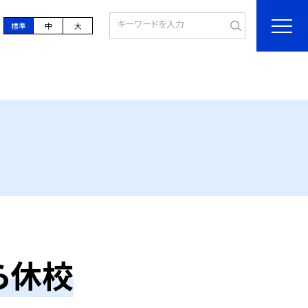
標準
中
大
ら休校