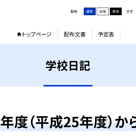
配色
通常
白地
黒地
文字
トップページ
配布文書
予定表
学校日記
13年度（平成25年度）か