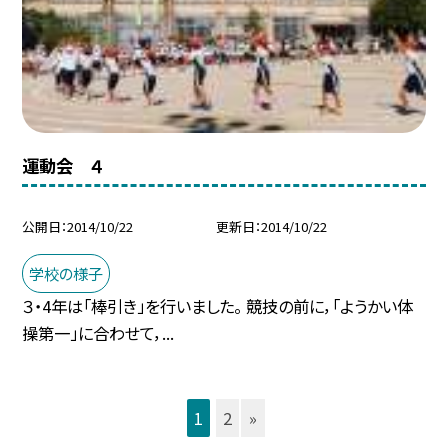
運動会 ４
公開日
2014/10/22
更新日
2014/10/22
学校の様子
３・4年は「棒引き」を行いました。 競技の前に，「ようかい体
操第一」に合わせて，...
1
2
»