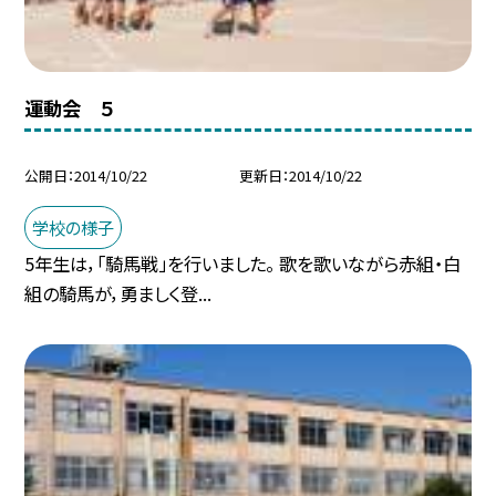
運動会 ５
公開日
2014/10/22
更新日
2014/10/22
学校の様子
5年生は，「騎馬戦」を行いました。 歌を歌いながら赤組・白
組の騎馬が，勇ましく登...