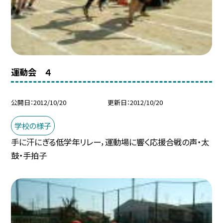
運動会 ４
公開日
2012/10/20
更新日
2012/10/20
学校の様子
手に汗にぎる低学年リレー，運動場に響く応援合戦の声・太
鼓・手拍子