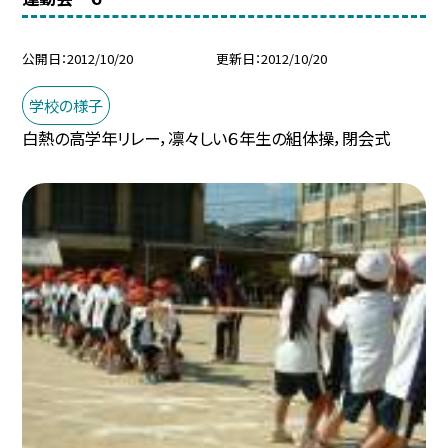
公開日
2012/10/20
更新日
2012/10/20
学校の様子
白熱の高学年リレー，凛々しい６年生の組体操，閉会式