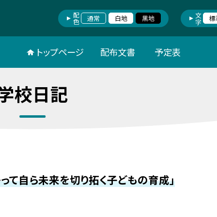
配色
文字
通常
白地
黒地
標
トップページ
配布文書
予定表
学校日記
って自ら未来を切り拓く子どもの育成」