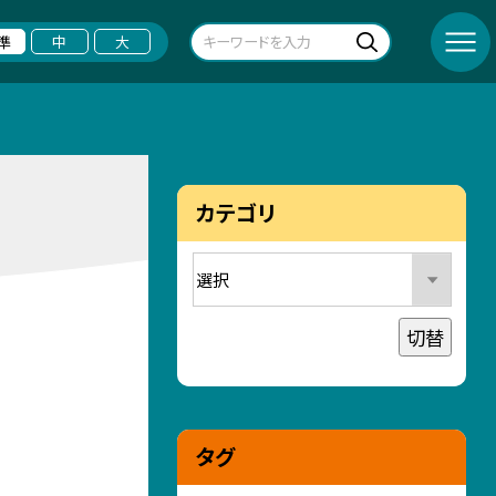
準
中
大
カテゴリ
切替
タグ