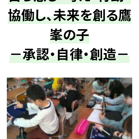
協働し、未来を創る鷹
峯の子
－承認・自律・創造－