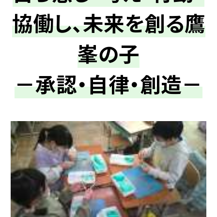
協働し、未来を創る鷹
峯の子
－承認・自律・創造－