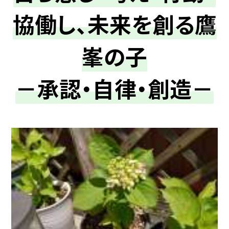
協働し、未来を創る鷹
峯の子
－承認・自律・創造－