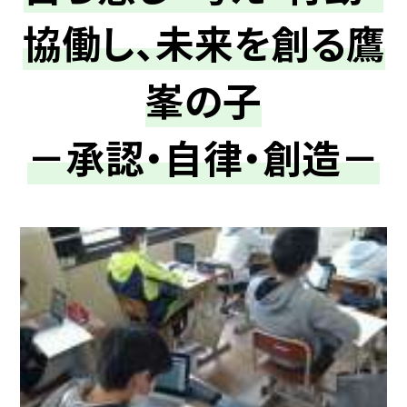
協働し、未来を創る鷹
峯の子
－承認・自律・創造－