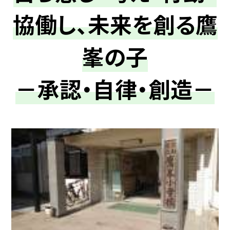
協働し、未来を創る鷹
峯の子
－承認・自律・創造－