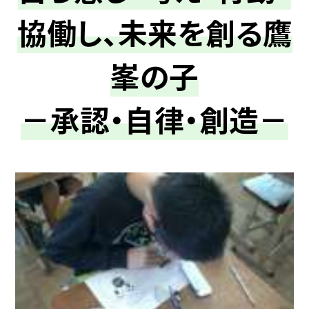
協働し、未来を創る鷹
峯の子
－承認・自律・創造－