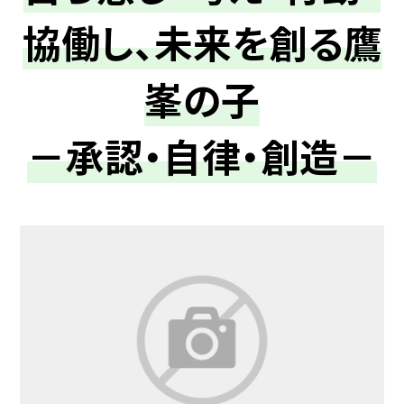
協働し、未来を創る鷹
峯の子
－承認・自律・創造－