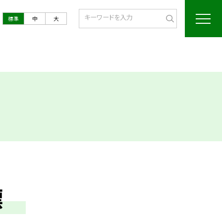
標準
中
大
目標