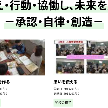
え・行動・協働し、未来
－承認・自律・創造－
を作る
思いを伝える
01/30
公開日
2019/01/30
01/30
更新日
2019/01/30
学校の様子