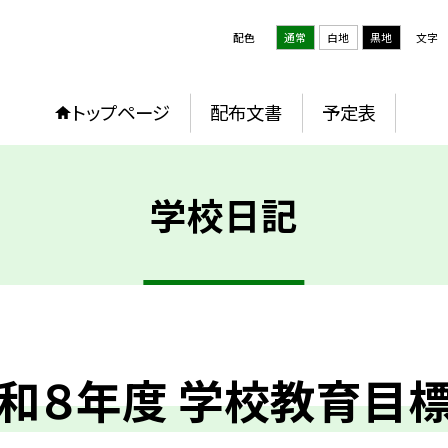
配色
通常
白地
黒地
文字
トップページ
配布文書
予定表
学校日記
和８年度 学校教育