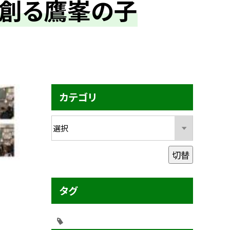
を創る鷹峯の子
カテゴリ
切替
タグ