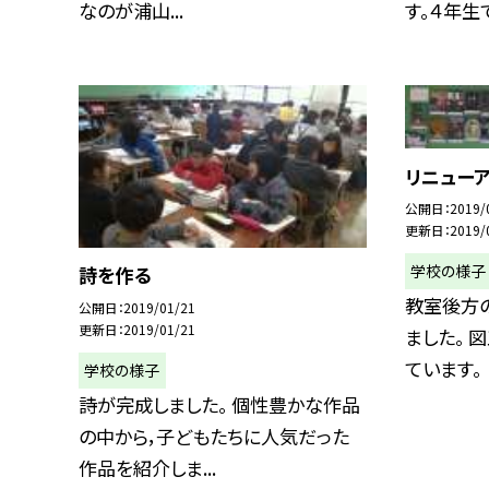
なのが浦山...
す。４年生で.
リニュー
公開日
2019/
更新日
2019/
学校の様子
詩を作る
教室後方
公開日
2019/01/21
更新日
2019/01/21
ました。 
ています。
学校の様子
詩が完成しました。 個性豊かな作品
の中から，子どもたちに人気だった
作品を紹介しま...