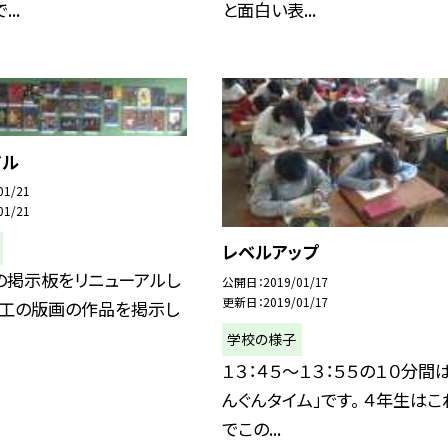
..
と面白い表...
アル
01/21
01/21
レベルアップ
の掲示板をリニューアルし
公開日
2019/01/17
更新日
2019/01/17
図工の版画の作品を掲示し
学校の様子
１３：４５〜１３：５５の１０分間は
んぐんタイム」です。 ４年生はこ
でこの...