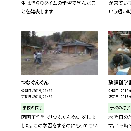
生はきらりタイムの学習で学んだこ
が来ていま
とを発表します...
いう短い時間
つなぐんぐん
放課後学
公開日
2019/01/24
公開日
2019/
更新日
2019/01/24
更新日
2019/
学校の様子
学校の様子
図画工作科で「つなぐんぐん」をしま
水曜日の
した。 この学習をするのにもってこい
す。 １５