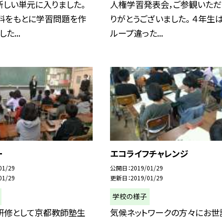
新しい単元に入りました。
人権学習発表会，ご参観いただ
資料をもとに学習問題を作
りがとうございました。 ４年生
た...
ループ違った...
ー
エコライフチャレンジ
01/29
公開日
2019/01/29
01/29
更新日
2019/01/29
学校の様子
研修として京都教師塾生
気候ネットワークの方々にお世