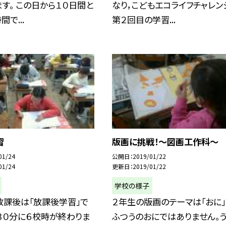
す。 この日から１０日間と
なり，こどもエコライフチャレン
で...
第２回目の学習...
習
版画に挑戦！〜図画工作科〜
01/24
公開日
2019/01/22
01/24
更新日
2019/01/22
学校の様子
放課後は「放課後学習」で
２年生の版画のテーマは「おに」
時３０分に６校時が終わりま
ふつうのおにではありません。