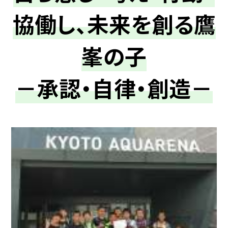
協働し、未来を創る鷹
峯の子
－承認・自律・創造－