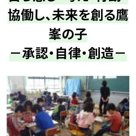
協働し、未来を創る鷹
峯の子
－承認・自律・創造－