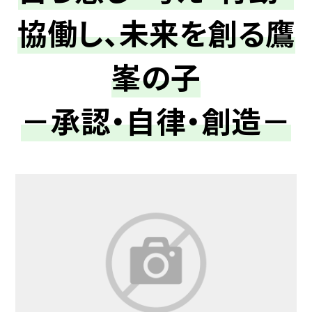
協働し、未来を創る鷹
峯の子
－承認・自律・創造－