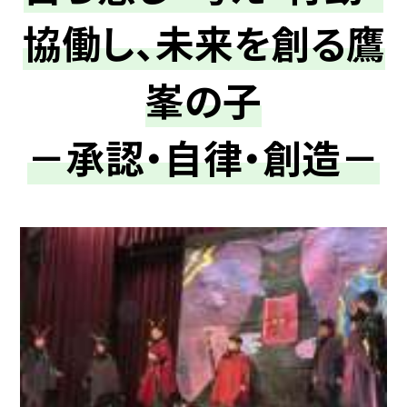
協働し、未来を創る鷹
峯の子
－承認・自律・創造－