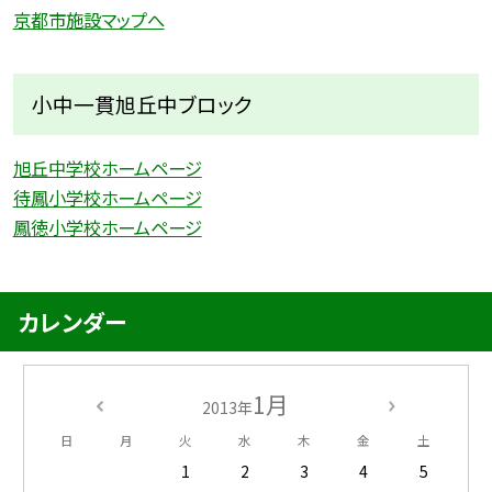
京都市施設マップへ
小中一貫旭丘中ブロック
旭丘中学校ホームページ
待鳳小学校ホームページ
鳳徳小学校ホームページ
カレンダー
1月
2013年
日
月
火
水
木
金
土
1
2
3
4
5