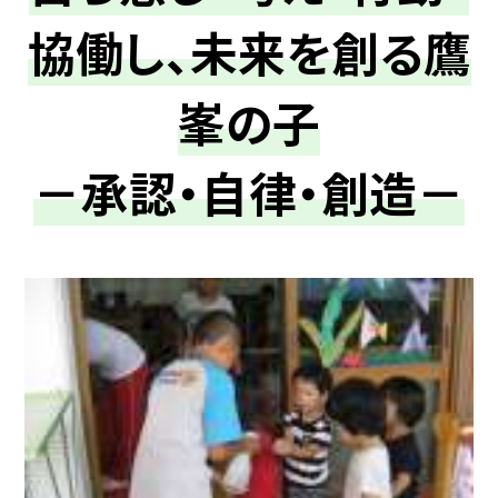
協働し、未来を創る鷹
峯の子
－承認・自律・創造－