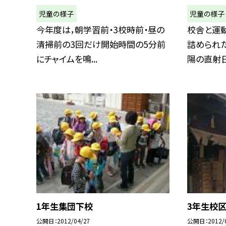
児童の様子
児童の様子
今年度は，朝学習前・3校時前・昼の
校舎と運
清掃前の3回だけ開始時間の5分前
詰められた
にチャイムを鳴...
陽の直射日
1年生集団下校
3年生校
公開日
2012/04/27
公開日
2012/