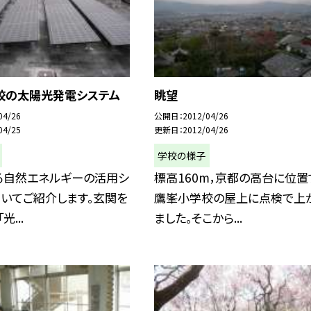
校の太陽光発電システム
眺望
04/26
公開日
2012/04/26
04/25
更新日
2012/04/26
学校の様子
る自然エネルギーの活用シ
標高160m，京都の高台に位置
いてご紹介します。玄関を
鷹峯小学校の屋上に点検で上
光...
ました。そこから...