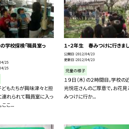
童の学校探検「職員室っ
１・２年生 春みつけに行きま
公開日
2012/04/23
更新日
2012/04/23
04/25
04/25
児童の様子
１９日（木）の２時間目，学校の
子どもたちが興味津々と担
光悦荘さんのご厚意で，お花見
に連れられて職員室に入っ
みつけに行か...
ここ...