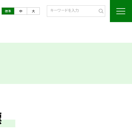
標準
中
大
目標