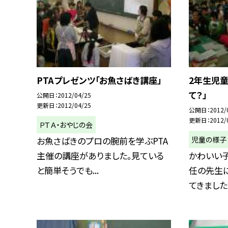
PTAプレゼンツ「お魚さばき講座」
2年生児
て？」
公開日
2012/04/25
更新日
2012/04/25
公開日
2012/
更新日
2012/
ＰＴＡ・おやじの会
児童の様子
お魚さばきのプロの腕前を学ぶPTA
主催の講座がありました。見ている
かわいい
と簡単そうでも...
任の先生
てきました。