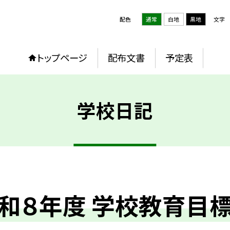
配色
通常
白地
黒地
文字
トップページ
配布文書
予定表
学校日記
和８年度 学校教育