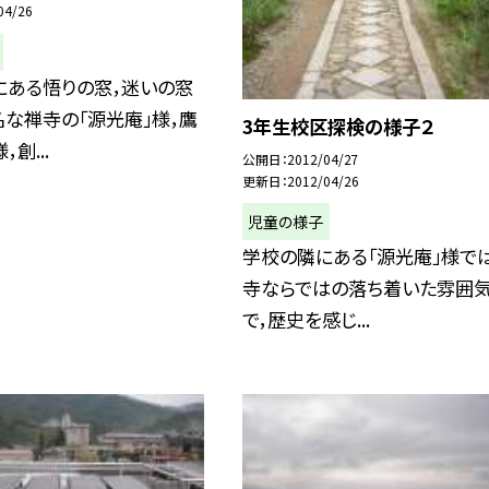
04/26
にある悟りの窓，迷いの窓
な禅寺の「源光庵」様，鷹
3年生校区探検の様子２
創...
公開日
2012/04/27
更新日
2012/04/26
児童の様子
学校の隣にある「源光庵」様で
寺ならではの落ち着いた雰囲
で，歴史を感じ...