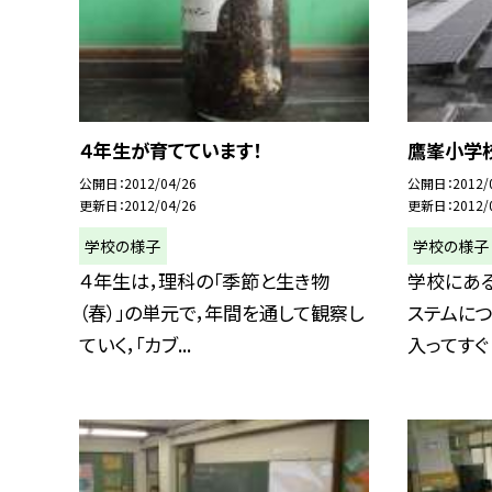
４年生が育てています！
鷹峯小学
公開日
2012/04/26
公開日
2012/
更新日
2012/04/26
更新日
2012/
学校の様子
学校の様子
４年生は，理科の「季節と生き物
学校にあ
（春）」の単元で，年間を通して観察し
ステムにつ
ていく，「カブ...
入ってすぐ「