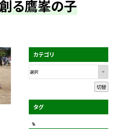
を創る鷹峯の子
カテゴリ
切替
タグ