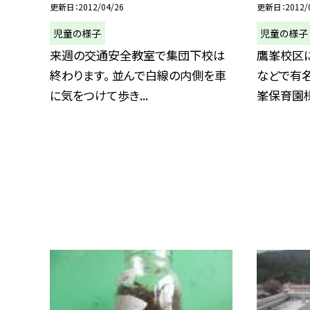
更新日
2012/04/26
更新日
2012/
児童の様子
児童の様子
来週の交通安全教室で集団下校は
鷹峯校区
終わります。 並んで白線の内側を車
などで有名
に気をつけて歩き...
峯保育園様，