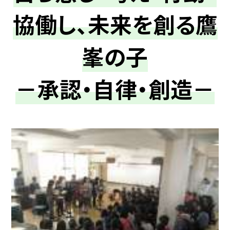
協働し、未来を創る鷹
峯の子
－承認・自律・創造－