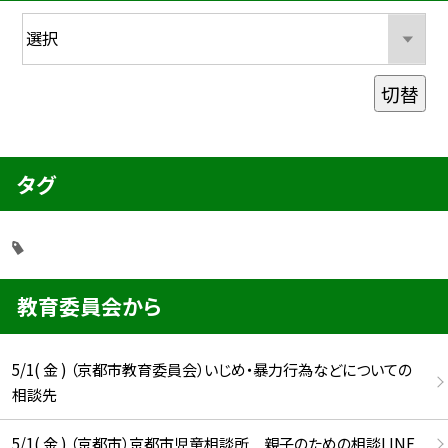
切替
タグ
教育委員会から
5/1( 金 ) （京都市教育委員会）いじめ・暴力行為などについての
相談先
5/1( 金 ) （京都市）京都市児童相談所 親子のための相談LINE