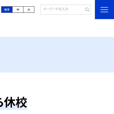
標準
中
大
ら休校