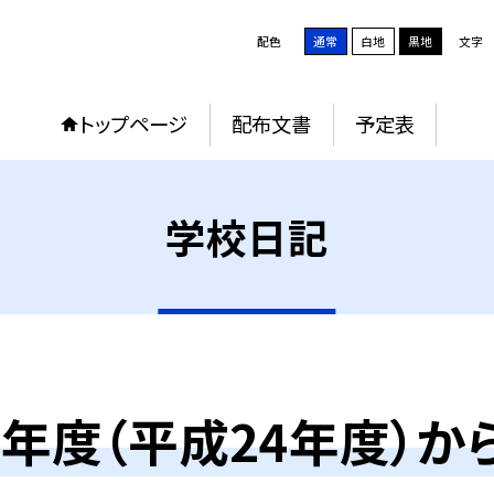
配色
通常
白地
黒地
文字
トップページ
配布文書
予定表
学校日記
12年度（平成24年度）か