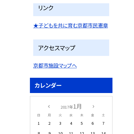
リンク
★子どもを共に育む京都市民憲章
アクセスマップ
京都市施設マップへ
カレンダー
1月
2017年
日
月
火
水
木
金
土
1
2
3
4
5
6
7
8
9
10
11
12
13
14